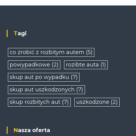
c
j
a
Tagi
w
co zrobić z rozbitym autem
(5)
p
powypadkowe
(2)
rozibte auta
(1)
i
skup aut po wypadku
(7)
s
skup aut uszkodzonych
(7)
u
skup rozbitych aut
(7)
uszkodzone
(2)
Nasza oferta