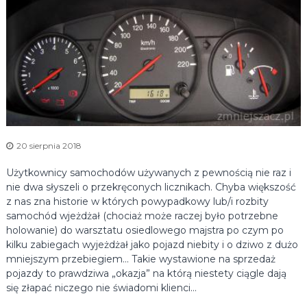
n
d
k
y
o
c
w
h
y
c
,
h
p
n
o
a
ś
w
l
y
ą
20 sierpnia 2018
p
s
k
Użytkownicy samochodów używanych z pewnością nie raz i
a
u
nie dwa słyszeli o przekręconych licznikach. Chyba większość
d
.
z nas zna historie w których powypadkowy lub/i rozbity
k
S
samochód wjeżdżał (chociaż może raczej było potrzebne
k
o
holowanie) do warsztatu osiedlowego majstra po czym po
u
w
p
kilku zabiegach wyjeżdżał jako pojazd niebity i o dziwo z dużo
y
r
mniejszym przebiegiem… Takie wystawione na sprzedaż
o
c
pojazdy to prawdziwa „okazja” na którą niestety ciągle dają
z
się złapać niczego nie świadomi klienci…
h
b
i
i