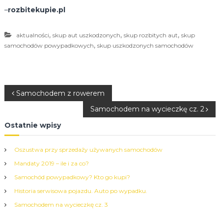
–
rozbitekupie.pl
,
,
,
aktualności
skup aut uszkodzonych
skup rozbitych aut
skup
,
samochodów powypadkowych
skup uszkodzonych samochodów
N
Samochodem z rowerem
Samochodem na wycieczkę cz. 2
a
Ostatnie wpisy
w
Oszustwa przy sprzedaży używanych samochodów
i
Mandaty 2019 – ile i za co?
Samochód powypadkowy? Kto go kupi?
g
Historia serwisowa pojazdu. Auto po wypadku.
a
Samochodem na wycieczkę cz. 3