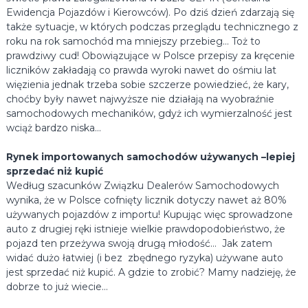
Ewidencja Pojazdów i Kierowców). Po dziś dzień zdarzają się
także sytuacje, w których podczas przeglądu technicznego z
roku na rok samochód ma mniejszy przebieg… Toż to
prawdziwy cud! Obowiązujące w Polsce przepisy za kręcenie
liczników zakładają co prawda wyroki nawet do ośmiu lat
więzienia jednak trzeba sobie szczerze powiedzieć, że kary,
choćby były nawet najwyższe nie działają na wyobraźnie
samochodowych mechaników, gdyż ich wymierzalność jest
wciąż bardzo niska…
Rynek importowanych samochodów używanych –lepiej
sprzedać niż kupić
Według szacunków Związku Dealerów Samochodowych
wynika, że w Polsce cofnięty licznik dotyczy nawet aż 80%
używanych pojazdów z importu! Kupując więc sprowadzone
auto z drugiej ręki istnieje wielkie prawdopodobieństwo, że
pojazd ten przeżywa swoją drugą młodość… Jak zatem
widać dużo łatwiej (i bez zbędnego ryzyka) używane auto
jest sprzedać niż kupić. A gdzie to zrobić? Mamy nadzieję, że
dobrze to już wiecie…