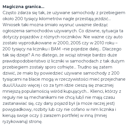
t
r
Magiczna granica…
y
Często zdarza się tak, że używane samochody z przebiegiem
o
c
około 200 tysięcy kilometrów nagle przestają jeździć…
z
h
Wniosek taki można śmiało wysnuć uważnie śledząc
a
b
u
ogłoszenia samochodów używanych. Co dziwne, sytuacja ta
i
t
dotyczy pojazdów z różnych roczników. Nie ważne czy auto
t
–
zostało wyprodukowane w 2000, 2005 czy w 2010 roku –
s
y
200 tysięcy na liczniku i BAM –nie pojedzie dalej… Dlaczego
k
c
tak się dzieje? A no dlatego, że wciąż istnieje bardzo duże
u
prawdopodobieństwo iż liczniki w samochodach z tak dużym
h
p
u
przebiegiem zostały sporo cofnięte… Trudno się zatem
.
j
dziwić, że mało by powiedzieć używane samochody z 200
K
e
tysiącami na blacie mogą w rzeczywistości mieć przejechane
u
m
duuUUuużo więcej i co za tym idzie cieszą się znaczniej
y
p
mniejszą popularnością wśród kupujących… Klienci, którzy z
a
i
reguły nie są mechanikami nie chcą lub/i nie mają czasu
u
m
t
zastanawiać się, czy dany pojazd był (a może raczej jest)
a
powypadkowy, rozbity lub czy nie cofano w nim licznika i
y
p
kierują swoje oczy (i zarazem portfele) w inną (mniej
T
o
ryzykowaną) stronę.
w
w
y