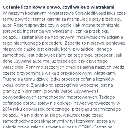
o
p
Cofanie liczników a prawo, czyli walka z wiatrakami
j
a
W naszym kochanym Ministerstwie Sprawiedliwości jakiś czas
e
d
temu powrócił temat karania za manipulacje przy przebiegu
k
a
auta. Resort sprawdza czy w ogóle i jak można technicznie
u
u
.
sprawdzić ingerencję we wskazania licznika przebiegu
t
pojazdu i zastanawia się nad nowymi możliwościami ścigania
o
tego niechlubnego procederu. Zadanie to niełatwe, ponieważ
niezwykle ciężko jest określić który z właścicieli danego
.
samochodu jest odpowiedzialny za tego typu proceder, jeśli
dane używane auto ma już trzeciego, czy czwartego
właściciela. Pomimo szczerych chęci działania naszych władz
często przypominają walkę z przysłowiowymi wiatrakami.
Trudno się temu dziwić, gdyż proceder cofania liczników
wciąż kwitnie. Zjawisko to szczególnie widoczne jest na
granicy z Niemcami głównie wśród używanych i
powypadkowych samochodów importowanych. Takiego
cofanego obrotu spraw nie odkręcił nawet wprowadzony w
2014 roku obowiązek corocznego przeglądu technicznego
pojazdu. Na nie domiar złego, wskutek tego cześć
samochodów z przekręconymi w tył licznikami została w
świetle prawa zalegalizowana w bazie CEPiK (Centralna